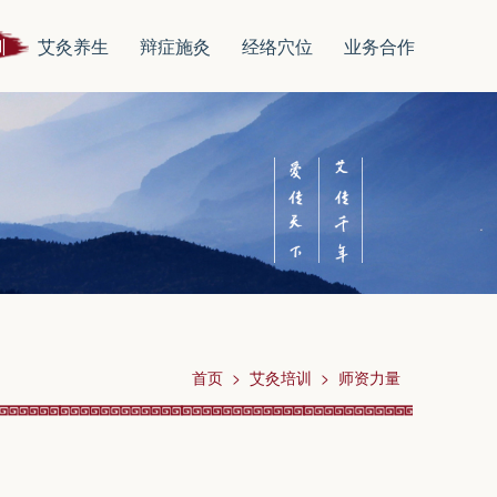
训
艾灸养生
辩症施灸
经络穴位
业务合作
首页 > 艾灸培训 > 师资力量